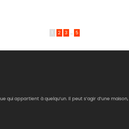
1
2
3
…
5
e qui appartient à quelqu’un. Il peut s’agir d’une maison