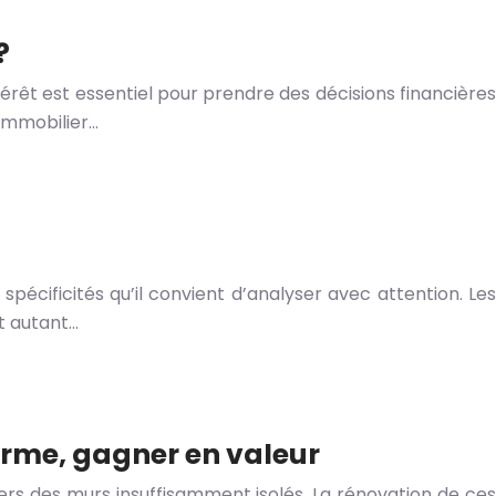
?
ntérêt est essentiel pour prendre des décisions financières
immobilier…
écificités qu’il convient d’analyser avec attention. Les
t autant…
arme, gagner en valeur
rs des murs insuffisamment isolés. La rénovation de ces