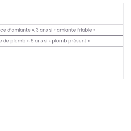
nce d’amiante », 3 ans si « amiante friable »
ce de plomb », 6 ans si « plomb présent »